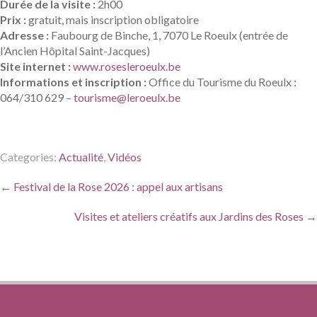
Durée de la visite :
2h00
Prix :
gratuit, mais inscription obligatoire
Adresse :
Faubourg de Binche, 1, 7070 Le Roeulx (entrée de
l’Ancien Hôpital Saint-Jacques)
Site internet :
www.rosesleroeulx.be
Informations et inscription :
Office du Tourisme du Roeulx :
064/310 629 –
tourisme@leroeulx.be
Categories:
Actualité
,
Vidéos
Post
←
Festival de la Rose 2026 : appel aux artisans
navigation
Visites et ateliers créatifs aux Jardins des Roses
→