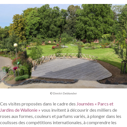
© Dimitri Deblander
Ces visites proposées dans le cadre des
Journées « Parcs et
Jardins de Wallonie »
vous invitent à découvrir des milliers de
roses aux formes, couleurs et parfums variés, à plonger dans les
coulisses des compétitions internationales, à comprendre les