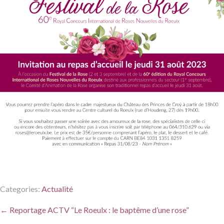
Categories:
Actualité
Post
←
Reportage ACTV “Le Roeulx : le baptême d’une rose”
navigation