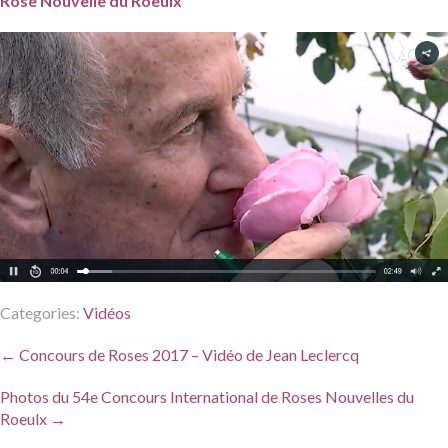
Rose Nouvelle du Roeulx
Categories:
Vidéos
Post
←
Concours de Roses 2017 – Vidéo de Jean Leclercq
navigation
Photos du 54e Concours International de Roses Nouvelles du
Roeulx
→