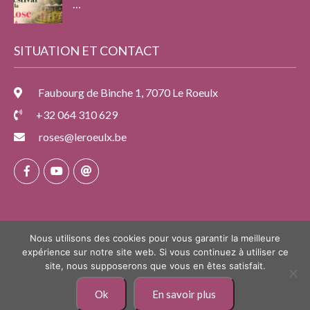
…
SITUATION ET CONTACT
Faubourg de Binche 1, 7070 Le Roeulx
+32 064 310 629
roses@leroeulx.be
Nous utilisons des cookies pour vous garantir la meilleure
expérience sur notre site web. Si vous continuez à utiliser ce
site, nous supposerons que vous en êtes satisfait.
Copyright © 2026 - Ville du Roeulx
Ok
En savoir plus
Mentions légales et politique de confidentialité