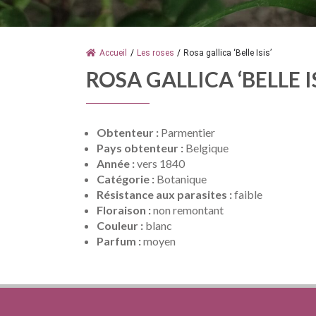
Accueil
/
Les roses
/
Rosa gallica ‘Belle Isis’
ROSA GALLICA ‘BELLE IS
Obtenteur :
Parmentier
Pays obtenteur :
Belgique
Année :
vers 1840
Catégorie :
Botanique
Résistance aux parasites :
faible
Floraison :
non remontant
Couleur :
blanc
Parfum :
moyen